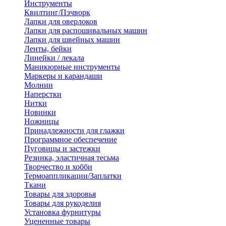
Инструменты
Квилтинг/Пэчворк
Лапки для оверлоков
Лапки для распошивальных машин
Лапки для швейных машин
Ленты, бейки
Линейки / лекала
Маникюрные инструменты
Маркеры и карандаши
Молнии
Наперстки
Нитки
Новинки
Ножницы
Принадлежности для глажки
Программное обеспечение
Пуговицы и застежки
Резинка, эластичная тесьма
Творчество и хобби
Термоаппликации/Заплатки
Ткани
Товары для здоровья
Товары для рукоделия
Установка фурнитуры
Уцененные товары