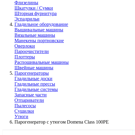
Флизелины
Шкатулки / Сумки
Шторная фурнитура
Эспадрильи
Гладильное оборудование
Вышивальные машины
Вязальные машины
Манекены портновские
Оверлоки
Пароочистители
Плоттеры
Распошивальные машины
Швейные машины
Парогенераторы
Гладильные доски
Гладильные прессы
Гладильные системы
Запасные части
Отпариватели
Пылесосы
Сушилки
Утюги
Парогенератор с утюгом Domena Class 100PE