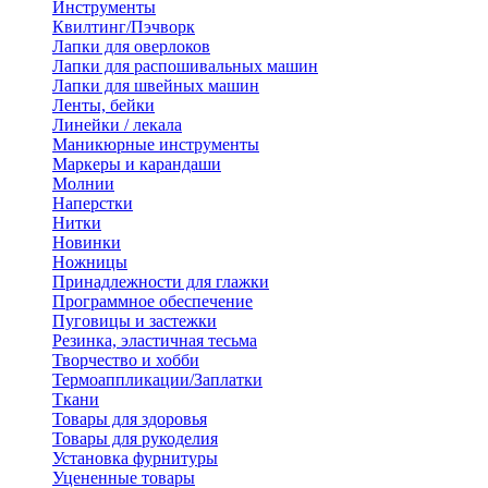
Инструменты
Квилтинг/Пэчворк
Лапки для оверлоков
Лапки для распошивальных машин
Лапки для швейных машин
Ленты, бейки
Линейки / лекала
Маникюрные инструменты
Маркеры и карандаши
Молнии
Наперстки
Нитки
Новинки
Ножницы
Принадлежности для глажки
Программное обеспечение
Пуговицы и застежки
Резинка, эластичная тесьма
Творчество и хобби
Термоаппликации/Заплатки
Ткани
Товары для здоровья
Товары для рукоделия
Установка фурнитуры
Уцененные товары