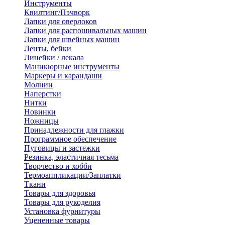
Инструменты
Квилтинг/Пэчворк
Лапки для оверлоков
Лапки для распошивальных машин
Лапки для швейных машин
Ленты, бейки
Линейки / лекала
Маникюрные инструменты
Маркеры и карандаши
Молнии
Наперстки
Нитки
Новинки
Ножницы
Принадлежности для глажки
Программное обеспечение
Пуговицы и застежки
Резинка, эластичная тесьма
Творчество и хобби
Термоаппликации/Заплатки
Ткани
Товары для здоровья
Товары для рукоделия
Установка фурнитуры
Уцененные товары