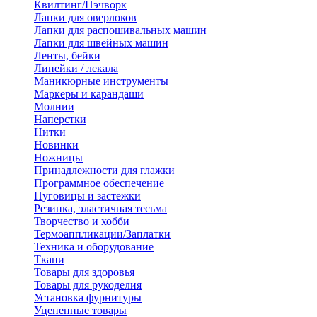
Квилтинг/Пэчворк
Лапки для оверлоков
Лапки для распошивальных машин
Лапки для швейных машин
Ленты, бейки
Линейки / лекала
Маникюрные инструменты
Маркеры и карандаши
Молнии
Наперстки
Нитки
Новинки
Ножницы
Принадлежности для глажки
Программное обеспечение
Пуговицы и застежки
Резинка, эластичная тесьма
Творчество и хобби
Термоаппликации/Заплатки
Техника и оборудование
Ткани
Товары для здоровья
Товары для рукоделия
Установка фурнитуры
Уцененные товары