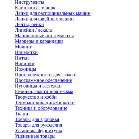
Инструменты
Квилтинг/Пэчворк
Лапки для распошивальных машин
Лапки для швейных машин
Ленты, бейки
Линейки / лекала
Маникюрные инструменты
Маркеры и карандаши
Молнии
Наперстки
Нитки
Новинки
Ножницы
Принадлежности для глажки
Программное обеспечение
Пуговицы и застежки
Резинка, эластичная тесьма
Творчество и хобби
Термоаппликации/Заплатки
Техника и оборудование
Ткани
Товары для здоровья
Товары для рукоделия
Установка фурнитуры
Уцененные товары