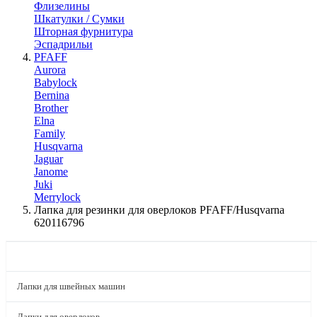
Флизелины
Шкатулки / Сумки
Шторная фурнитура
Эспадрильи
PFAFF
Aurora
Babylock
Bernina
Brother
Elna
Family
Husqvarna
Jaguar
Janome
Juki
Merrylock
Лапка для резинки для оверлоков PFAFF/Husqvarna
620116796
КАТАЛОГ
Лапки для швейных машин
Лапки для оверлоков