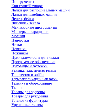
Инструменты
Квилтинг/Пэчворк
Лапки для распошивальных машин
Лапки для швейных машин
Ленты, бейки
Линейки / лекала
Маникюрные инструменты
Маркеры и карандаши
Молнии
Наперстки
Нитки
Новинки
Ножницы
Принадлежности для глажки
Программное обеспечение
Пуговицы и застежки
Резинка, эластичная тесьма
Творчество и хобби
Термоаппликации/Заплатки
Техника и оборудование
Ткани
Товары для здоровья
Товары для рукоделия
Установка фурнитуры
Уцененные товары