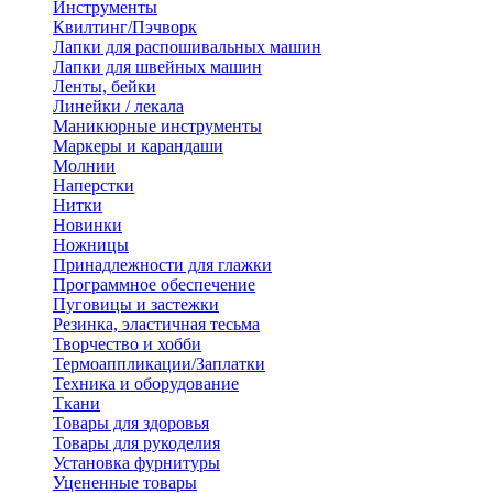
Инструменты
Квилтинг/Пэчворк
Лапки для распошивальных машин
Лапки для швейных машин
Ленты, бейки
Линейки / лекала
Маникюрные инструменты
Маркеры и карандаши
Молнии
Наперстки
Нитки
Новинки
Ножницы
Принадлежности для глажки
Программное обеспечение
Пуговицы и застежки
Резинка, эластичная тесьма
Творчество и хобби
Термоаппликации/Заплатки
Техника и оборудование
Ткани
Товары для здоровья
Товары для рукоделия
Установка фурнитуры
Уцененные товары