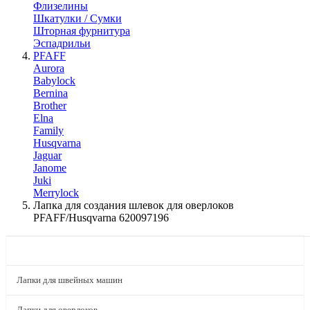
Флизелины
Шкатулки / Сумки
Шторная фурнитура
Эспадрильи
PFAFF
Aurora
Babylock
Bernina
Brother
Elna
Family
Husqvarna
Jaguar
Janome
Juki
Merrylock
Лапка для создания шлевок для оверлоков
PFAFF/Husqvarna 620097196
КАТАЛОГ
Лапки для швейных машин
Лапки для оверлоков