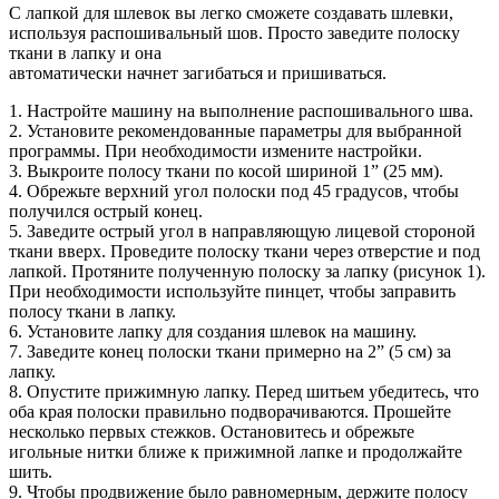
С лапкой для шлевок вы легко сможете создавать шлевки,
используя распошивальный шов. Просто заведите полоску
ткани в лапку и она
автоматически начнет загибаться и пришиваться.
1. Настройте машину на выполнение распошивального шва.
2. Установите рекомендованные параметры для выбранной
программы. При необходимости измените настройки.
3. Выкроите полосу ткани по косой шириной 1” (25 мм).
4. Обрежьте верхний угол полоски под 45 градусов, чтобы
получился острый конец.
5. Заведите острый угол в направляющую лицевой стороной
ткани вверх. Проведите полоску ткани через отверстие и под
лапкой. Протяните полученную полоску за лапку (рисунок 1).
При необходимости используйте пинцет, чтобы заправить
полосу ткани в лапку.
6. Установите лапку для создания шлевок на машину.
7. Заведите конец полоски ткани примерно на 2” (5 см) за
лапку.
8. Опустите прижимную лапку. Перед шитьем убедитесь, что
оба края полоски правильно подворачиваются. Прошейте
несколько первых стежков. Остановитесь и обрежьте
игольные нитки ближе к прижимной лапке и продолжайте
шить.
9. Чтобы продвижение было равномерным, держите полосу