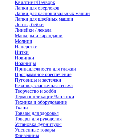
Квилтинг/Пэчворк
Лапки для оверлоков
Лапки для распошивальных машин
Лапки для швейных машин
Ленты, бейки
Линейки / лекала
Маркеры и карандаши
Молнии
Наперстки
Нитки
Новинки
Ножницы
Принадлежности для глажки
Программное обеспечение
Пуговицы и застежки
Резинка, эластичная тесьма
Творчество и хобби
Термоаппликации/Заплатки
Техника и оборудование
Ткани
Товары для здоровья
Товары для рукоделия
Установка фурнитуры
Уцененные товары
Флизелины