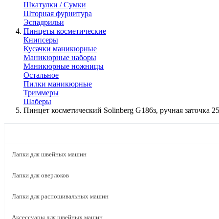
Шкатулки / Сумки
Шторная фурнитура
Эспадрильи
Пинцеты косметические
Книпсеры
Кусачки маникюрные
Маникюрные наборы
Маникюрные ножницы
Остальное
Пилки маникюрные
Триммеры
Шаберы
Пинцет косметический Solinberg G186з, ручная заточка 2
КАТАЛОГ
Лапки для швейных машин
Лапки для оверлоков
Лапки для распошивальных машин
Аксессуары для швейных машин