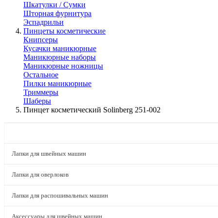
Шкатулки / Сумки
Шторная фурнитура
Эспадрильи
Пинцеты косметические
Книпсеры
Кусачки маникюрные
Маникюрные наборы
Маникюрные ножницы
Остальное
Пилки маникюрные
Триммеры
Шаберы
Пинцет косметический Solinberg 251-002
КАТАЛОГ
Лапки для швейных машин
Лапки для оверлоков
Лапки для распошивальных машин
Аксессуары для швейных машин