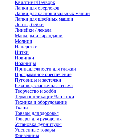
Квилтинг/Пэчворк
Лапки для оверлоков
Лапки для распошивальных машин
Лапки для швейных машин
Ленты, бейки
Линейки / лекала
Маркеры и карандаши
Молнии
Наперстки
Нитки
Новинки
Ножницы
Принадлежности для глажки
Программное обеспечение
Пуговицы и застежки
Резинка, эластичная тесьма
Творчество и хобби
Термоаппликации/Заплатки
Техника и оборудование
Ткани
Товары для здоровья
Товары для рукоделия
Установка фурнитуры
Уцененные товары
Флизелины