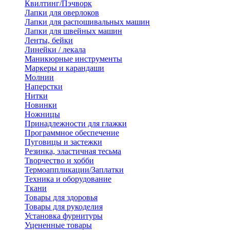
Квилтинг/Пэчворк
Лапки для оверлоков
Лапки для распошивальных машин
Лапки для швейных машин
Ленты, бейки
Линейки / лекала
Маникюрные инструменты
Маркеры и карандаши
Молнии
Наперстки
Нитки
Новинки
Ножницы
Принадлежности для глажки
Программное обеспечение
Пуговицы и застежки
Резинка, эластичная тесьма
Творчество и хобби
Термоаппликации/Заплатки
Техника и оборудование
Ткани
Товары для здоровья
Товары для рукоделия
Установка фурнитуры
Уцененные товары