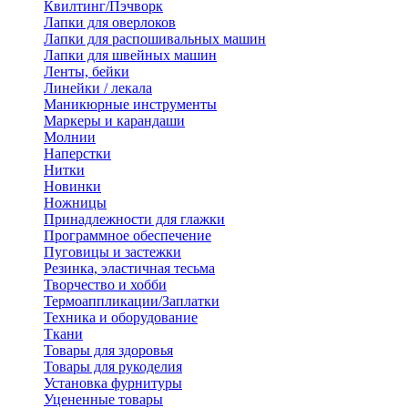
Квилтинг/Пэчворк
Лапки для оверлоков
Лапки для распошивальных машин
Лапки для швейных машин
Ленты, бейки
Линейки / лекала
Маникюрные инструменты
Маркеры и карандаши
Молнии
Наперстки
Нитки
Новинки
Ножницы
Принадлежности для глажки
Программное обеспечение
Пуговицы и застежки
Резинка, эластичная тесьма
Творчество и хобби
Термоаппликации/Заплатки
Техника и оборудование
Ткани
Товары для здоровья
Товары для рукоделия
Установка фурнитуры
Уцененные товары