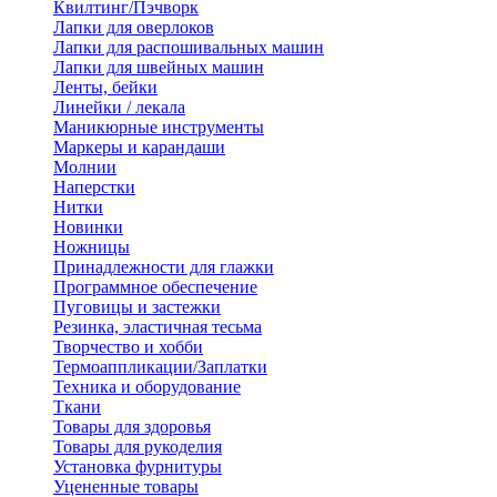
Квилтинг/Пэчворк
Лапки для оверлоков
Лапки для распошивальных машин
Лапки для швейных машин
Ленты, бейки
Линейки / лекала
Маникюрные инструменты
Маркеры и карандаши
Молнии
Наперстки
Нитки
Новинки
Ножницы
Принадлежности для глажки
Программное обеспечение
Пуговицы и застежки
Резинка, эластичная тесьма
Творчество и хобби
Термоаппликации/Заплатки
Техника и оборудование
Ткани
Товары для здоровья
Товары для рукоделия
Установка фурнитуры
Уцененные товары