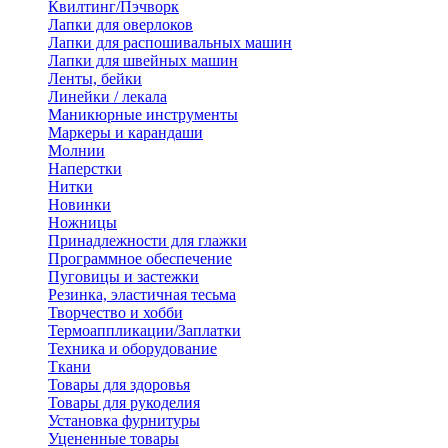
Квилтинг/Пэчворк
Лапки для оверлоков
Лапки для распошивальных машин
Лапки для швейных машин
Ленты, бейки
Линейки / лекала
Маникюрные инструменты
Маркеры и карандаши
Молнии
Наперстки
Нитки
Новинки
Ножницы
Принадлежности для глажки
Программное обеспечение
Пуговицы и застежки
Резинка, эластичная тесьма
Творчество и хобби
Термоаппликации/Заплатки
Техника и оборудование
Ткани
Товары для здоровья
Товары для рукоделия
Установка фурнитуры
Уцененные товары