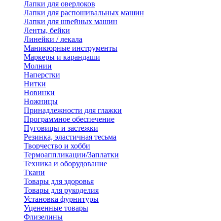
Лапки для оверлоков
Лапки для распошивальных машин
Лапки для швейных машин
Ленты, бейки
Линейки / лекала
Маникюрные инструменты
Маркеры и карандаши
Молнии
Наперстки
Нитки
Новинки
Ножницы
Принадлежности для глажки
Программное обеспечение
Пуговицы и застежки
Резинка, эластичная тесьма
Творчество и хобби
Термоаппликации/Заплатки
Техника и оборудование
Ткани
Товары для здоровья
Товары для рукоделия
Установка фурнитуры
Уцененные товары
Флизелины