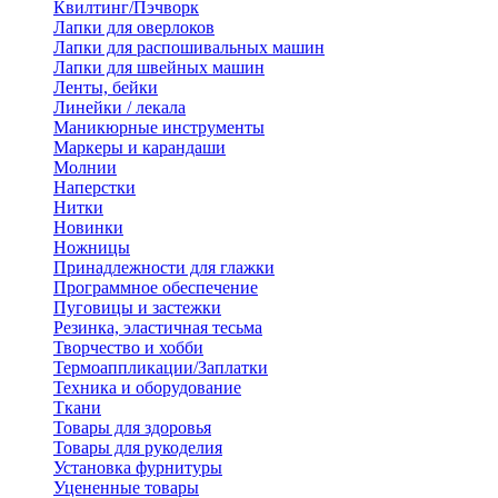
Квилтинг/Пэчворк
Лапки для оверлоков
Лапки для распошивальных машин
Лапки для швейных машин
Ленты, бейки
Линейки / лекала
Маникюрные инструменты
Маркеры и карандаши
Молнии
Наперстки
Нитки
Новинки
Ножницы
Принадлежности для глажки
Программное обеспечение
Пуговицы и застежки
Резинка, эластичная тесьма
Творчество и хобби
Термоаппликации/Заплатки
Техника и оборудование
Ткани
Товары для здоровья
Товары для рукоделия
Установка фурнитуры
Уцененные товары