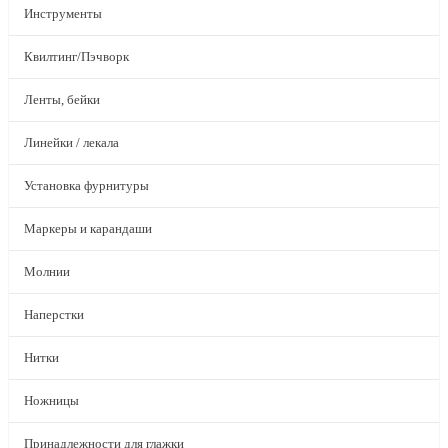
Инструменты
Квилтинг/Пэчворк
Ленты, бейки
Линейки / лекала
Установка фурнитуры
Маркеры и карандаши
Молнии
Наперстки
Нитки
Ножницы
Принадлежности для глажки