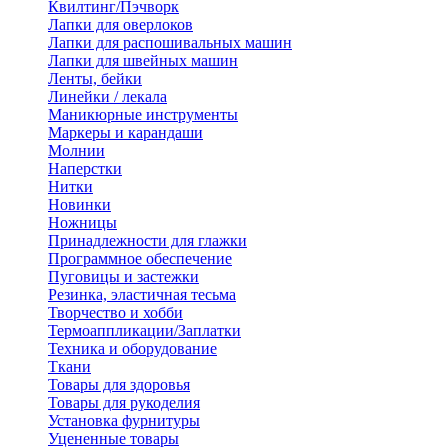
Квилтинг/Пэчворк
Лапки для оверлоков
Лапки для распошивальных машин
Лапки для швейных машин
Ленты, бейки
Линейки / лекала
Маникюрные инструменты
Маркеры и карандаши
Молнии
Наперстки
Нитки
Новинки
Ножницы
Принадлежности для глажки
Программное обеспечение
Пуговицы и застежки
Резинка, эластичная тесьма
Творчество и хобби
Термоаппликации/Заплатки
Техника и оборудование
Ткани
Товары для здоровья
Товары для рукоделия
Установка фурнитуры
Уцененные товары