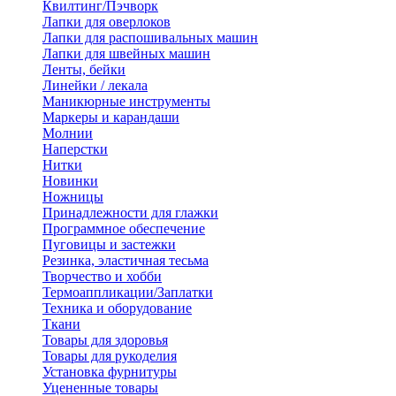
Квилтинг/Пэчворк
Лапки для оверлоков
Лапки для распошивальных машин
Лапки для швейных машин
Ленты, бейки
Линейки / лекала
Маникюрные инструменты
Маркеры и карандаши
Молнии
Наперстки
Нитки
Новинки
Ножницы
Принадлежности для глажки
Программное обеспечение
Пуговицы и застежки
Резинка, эластичная тесьма
Творчество и хобби
Термоаппликации/Заплатки
Техника и оборудование
Ткани
Товары для здоровья
Товары для рукоделия
Установка фурнитуры
Уцененные товары