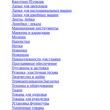
Квилтинг/Пэчворк
Лапки для оверлоков
Лапки для распошивальных машин
Лапки для швейных машин
Ленты, бейки
Линейки / лекала
Маникюрные инструменты
Маркеры и карандаши
Молнии
Наперстки
Нитки
Новинки
Ножницы
Принадлежности для глажки
Программное обеспечение
Пуговицы и застежки
Резинка, эластичная тесьма
Творчество и хобби
Термоаппликации/Заплатки
Техника и оборудование
Ткани
Товары для здоровья
Товары для рукоделия
Установка фурнитуры
Уцененные товары