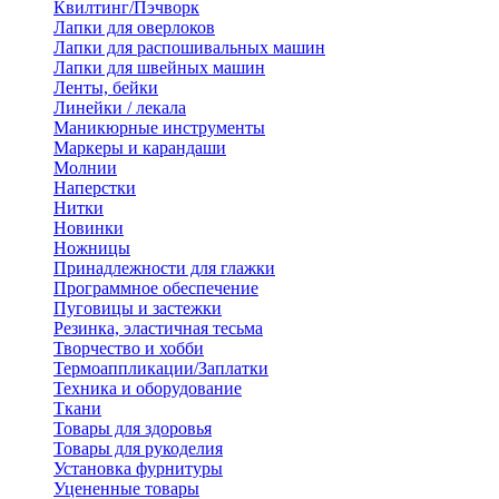
Квилтинг/Пэчворк
Лапки для оверлоков
Лапки для распошивальных машин
Лапки для швейных машин
Ленты, бейки
Линейки / лекала
Маникюрные инструменты
Маркеры и карандаши
Молнии
Наперстки
Нитки
Новинки
Ножницы
Принадлежности для глажки
Программное обеспечение
Пуговицы и застежки
Резинка, эластичная тесьма
Творчество и хобби
Термоаппликации/Заплатки
Техника и оборудование
Ткани
Товары для здоровья
Товары для рукоделия
Установка фурнитуры
Уцененные товары