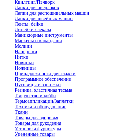
Квилтинг/Пэчворк
Лапки для оверлоков
Лапки для распошивальных машин
Лапки для швейных машин
Ленты, бейки
Линейки / лекала
Маникюрные инструменты
Маркеры и карандаши
Молнии
Наперстки
Нитки
Новинки
Ножницы
Принадлежности для глажки
Программное обеспечение
Пуговицы и застежки
Резинка, эластичная тесьма
Творчество и хобби
Термоаппликации/Заплатки
Техника и оборудование
Ткани
Товары для здоровья
Товары для рукоделия
Установка фурнитуры
Уцененные товары