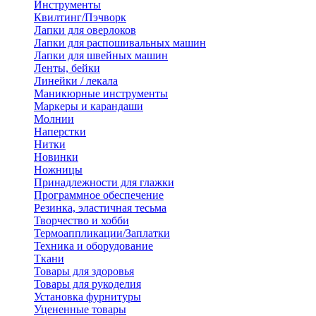
Инструменты
Квилтинг/Пэчворк
Лапки для оверлоков
Лапки для распошивальных машин
Лапки для швейных машин
Ленты, бейки
Линейки / лекала
Маникюрные инструменты
Маркеры и карандаши
Молнии
Наперстки
Нитки
Новинки
Ножницы
Принадлежности для глажки
Программное обеспечение
Резинка, эластичная тесьма
Творчество и хобби
Термоаппликации/Заплатки
Техника и оборудование
Ткани
Товары для здоровья
Товары для рукоделия
Установка фурнитуры
Уцененные товары