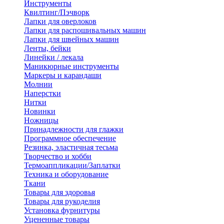
Инструменты
Квилтинг/Пэчворк
Лапки для оверлоков
Лапки для распошивальных машин
Лапки для швейных машин
Ленты, бейки
Линейки / лекала
Маникюрные инструменты
Маркеры и карандаши
Молнии
Наперстки
Нитки
Новинки
Ножницы
Принадлежности для глажки
Программное обеспечение
Резинка, эластичная тесьма
Творчество и хобби
Термоаппликации/Заплатки
Техника и оборудование
Ткани
Товары для здоровья
Товары для рукоделия
Установка фурнитуры
Уцененные товары