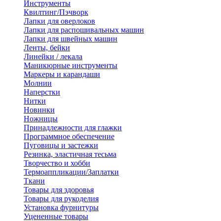
Инструменты
Квилтинг/Пэчворк
Лапки для оверлоков
Лапки для распошивальных машин
Лапки для швейных машин
Ленты, бейки
Линейки / лекала
Маникюрные инструменты
Маркеры и карандаши
Молнии
Наперстки
Нитки
Новинки
Ножницы
Принадлежности для глажки
Программное обеспечение
Пуговицы и застежки
Резинка, эластичная тесьма
Творчество и хобби
Термоаппликации/Заплатки
Ткани
Товары для здоровья
Товары для рукоделия
Установка фурнитуры
Уцененные товары