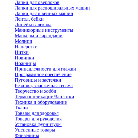
Лапки для оверлоков
Лапки для распошивальных машин
Лапки для швейных машин
Ленты, бейки
Линейки / лекала
Маникюрные инструменты
Маркеры и карандаши
Молнии
Наперстки
Нитки
Новинки
Ножницы
Принадлежности для глажки
Программное обеспечение
Пуговицы и застежки
Резинка, эластичная тесьма
Творчество и хобби
Термоаппликации/Заплатки
Техника и оборудование
Ткани
Товары для здоровья
Товары для рукоделия
Установка фурнитуры
Уцененные товары
Флизелины