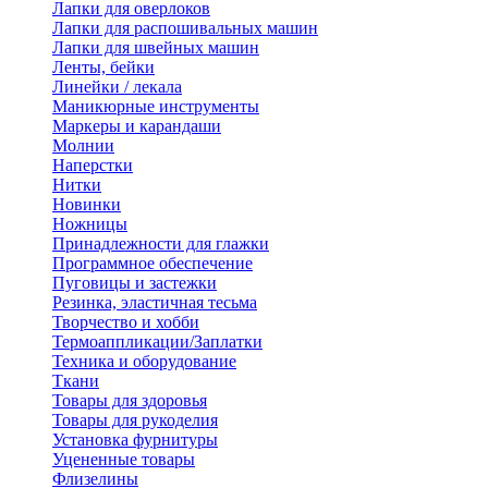
Лапки для оверлоков
Лапки для распошивальных машин
Лапки для швейных машин
Ленты, бейки
Линейки / лекала
Маникюрные инструменты
Маркеры и карандаши
Молнии
Наперстки
Нитки
Новинки
Ножницы
Принадлежности для глажки
Программное обеспечение
Пуговицы и застежки
Резинка, эластичная тесьма
Творчество и хобби
Термоаппликации/Заплатки
Техника и оборудование
Ткани
Товары для здоровья
Товары для рукоделия
Установка фурнитуры
Уцененные товары
Флизелины