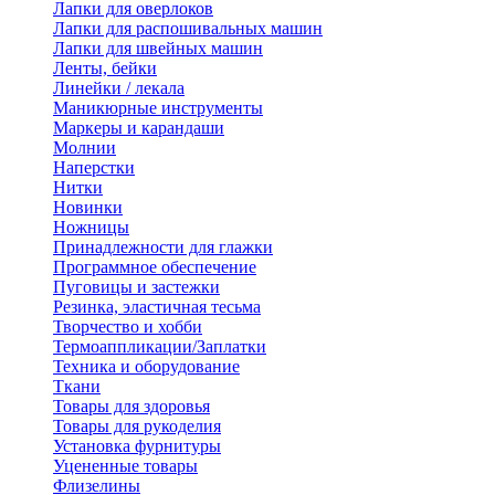
Лапки для оверлоков
Лапки для распошивальных машин
Лапки для швейных машин
Ленты, бейки
Линейки / лекала
Маникюрные инструменты
Маркеры и карандаши
Молнии
Наперстки
Нитки
Новинки
Ножницы
Принадлежности для глажки
Программное обеспечение
Пуговицы и застежки
Резинка, эластичная тесьма
Творчество и хобби
Термоаппликации/Заплатки
Техника и оборудование
Ткани
Товары для здоровья
Товары для рукоделия
Установка фурнитуры
Уцененные товары
Флизелины