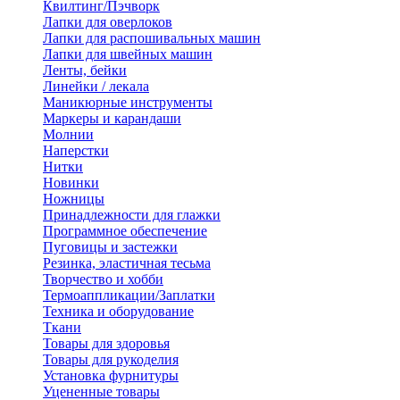
Квилтинг/Пэчворк
Лапки для оверлоков
Лапки для распошивальных машин
Лапки для швейных машин
Ленты, бейки
Линейки / лекала
Маникюрные инструменты
Маркеры и карандаши
Молнии
Наперстки
Нитки
Новинки
Ножницы
Принадлежности для глажки
Программное обеспечение
Пуговицы и застежки
Резинка, эластичная тесьма
Творчество и хобби
Термоаппликации/Заплатки
Техника и оборудование
Ткани
Товары для здоровья
Товары для рукоделия
Установка фурнитуры
Уцененные товары