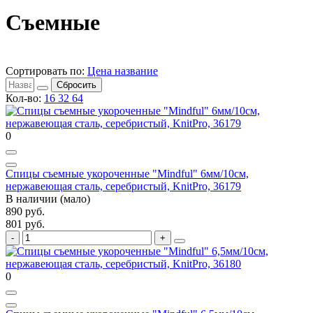
Съемные
Сортировать по:
Цена
название
Сбросить
Кол-во:
16
32
64
0
Спицы съемные укороченные "Mindful" 6мм/10см,
нержавеющая сталь, серебристый, KnitPro, 36179
В наличии (мало)
890 руб.
801 руб.
0