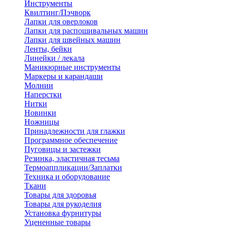
Инструменты
Квилтинг/Пэчворк
Лапки для оверлоков
Лапки для распошивальных машин
Лапки для швейных машин
Ленты, бейки
Линейки / лекала
Маникюрные инструменты
Маркеры и карандаши
Молнии
Наперстки
Нитки
Новинки
Ножницы
Принадлежности для глажки
Программное обеспечение
Пуговицы и застежки
Резинка, эластичная тесьма
Термоаппликации/Заплатки
Техника и оборудование
Ткани
Товары для здоровья
Товары для рукоделия
Установка фурнитуры
Уцененные товары