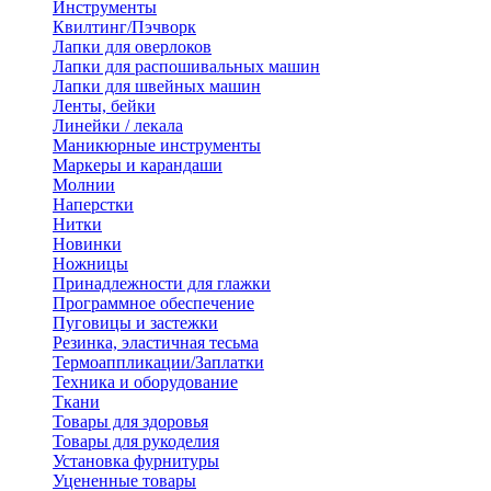
Инструменты
Квилтинг/Пэчворк
Лапки для оверлоков
Лапки для распошивальных машин
Лапки для швейных машин
Ленты, бейки
Линейки / лекала
Маникюрные инструменты
Маркеры и карандаши
Молнии
Наперстки
Нитки
Новинки
Ножницы
Принадлежности для глажки
Программное обеспечение
Пуговицы и застежки
Резинка, эластичная тесьма
Термоаппликации/Заплатки
Техника и оборудование
Ткани
Товары для здоровья
Товары для рукоделия
Установка фурнитуры
Уцененные товары