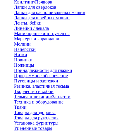
Квилтинг/Пэчворк
Лапки для оверлоков
Лапки для распошивальных машин
Лапки для швейных машин
Ленты, бейки
Линейки / лекала
Маникюрные инструменты
Маркеры и карандаши
Молнии
Наперстки
Нитки
Новинки
Ножницы
Принадлежности для глажки
Программное обеспечение
Пуговицы и застежки
Резинка, эластичная тесьма
Творчество и хобби
Термоаппликации/Заплатки
Техника и оборудование
Ткани
Товары для здоровья
Товары для рукоделия
Установка фурнитуры
Уцененные товары