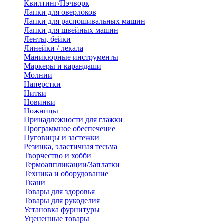
Квилтинг/Пэчворк
Лапки для оверлоков
Лапки для распошивальных машин
Лапки для швейных машин
Ленты, бейки
Линейки / лекала
Маникюрные инструменты
Маркеры и карандаши
Молнии
Наперстки
Нитки
Новинки
Ножницы
Принадлежности для глажки
Программное обеспечение
Пуговицы и застежки
Резинка, эластичная тесьма
Творчество и хобби
Термоаппликации/Заплатки
Техника и оборудование
Ткани
Товары для здоровья
Товары для рукоделия
Установка фурнитуры
Уцененные товары