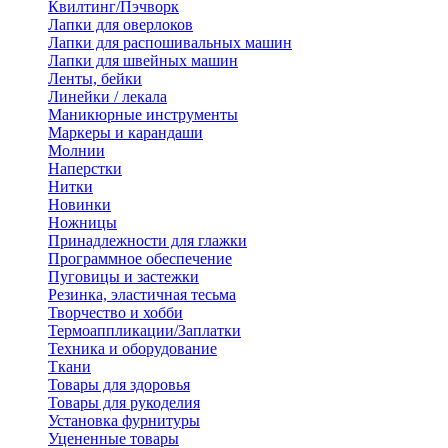
Квилтинг/Пэчворк
Лапки для оверлоков
Лапки для распошивальных машин
Лапки для швейных машин
Ленты, бейки
Линейки / лекала
Маникюрные инструменты
Маркеры и карандаши
Молнии
Наперстки
Нитки
Новинки
Ножницы
Принадлежности для глажки
Программное обеспечение
Пуговицы и застежки
Резинка, эластичная тесьма
Творчество и хобби
Термоаппликации/Заплатки
Техника и оборудование
Ткани
Товары для здоровья
Товары для рукоделия
Установка фурнитуры
Уцененные товары