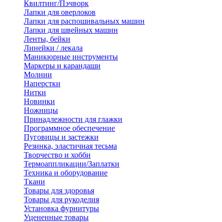
Квилтинг/Пэчворк
Лапки для оверлоков
Лапки для распошивальных машин
Лапки для швейных машин
Ленты, бейки
Линейки / лекала
Маникюрные инструменты
Маркеры и карандаши
Молнии
Наперстки
Нитки
Новинки
Ножницы
Принадлежности для глажки
Программное обеспечение
Пуговицы и застежки
Резинка, эластичная тесьма
Творчество и хобби
Термоаппликации/Заплатки
Техника и оборудование
Ткани
Товары для здоровья
Товары для рукоделия
Установка фурнитуры
Уцененные товары