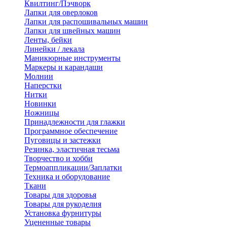
Квилтинг/Пэчворк
Лапки для оверлоков
Лапки для распошивальных машин
Лапки для швейных машин
Ленты, бейки
Линейки / лекала
Маникюрные инструменты
Маркеры и карандаши
Молнии
Наперстки
Нитки
Новинки
Ножницы
Принадлежности для глажки
Программное обеспечение
Пуговицы и застежки
Резинка, эластичная тесьма
Творчество и хобби
Термоаппликации/Заплатки
Техника и оборудование
Ткани
Товары для здоровья
Товары для рукоделия
Установка фурнитуры
Уцененные товары