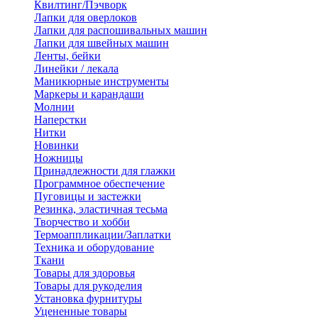
Квилтинг/Пэчворк
Лапки для оверлоков
Лапки для распошивальных машин
Лапки для швейных машин
Ленты, бейки
Линейки / лекала
Маникюрные инструменты
Маркеры и карандаши
Молнии
Наперстки
Нитки
Новинки
Ножницы
Принадлежности для глажки
Программное обеспечение
Пуговицы и застежки
Резинка, эластичная тесьма
Творчество и хобби
Термоаппликации/Заплатки
Техника и оборудование
Ткани
Товары для здоровья
Товары для рукоделия
Установка фурнитуры
Уцененные товары