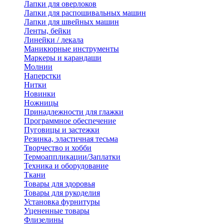
Лапки для оверлоков
Лапки для распошивальных машин
Лапки для швейных машин
Ленты, бейки
Линейки / лекала
Маникюрные инструменты
Маркеры и карандаши
Молнии
Наперстки
Нитки
Новинки
Ножницы
Принадлежности для глажки
Программное обеспечение
Пуговицы и застежки
Резинка, эластичная тесьма
Творчество и хобби
Термоаппликации/Заплатки
Техника и оборудование
Ткани
Товары для здоровья
Товары для рукоделия
Установка фурнитуры
Уцененные товары
Флизелины