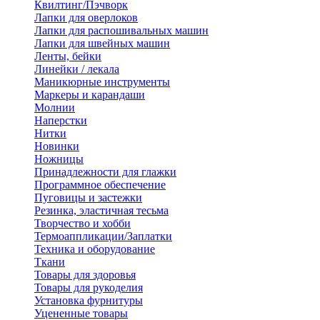
Квилтинг/Пэчворк
Лапки для оверлоков
Лапки для распошивальных машин
Лапки для швейных машин
Ленты, бейки
Линейки / лекала
Маникюрные инструменты
Маркеры и карандаши
Молнии
Наперстки
Нитки
Новинки
Ножницы
Принадлежности для глажки
Программное обеспечение
Пуговицы и застежки
Резинка, эластичная тесьма
Творчество и хобби
Термоаппликации/Заплатки
Техника и оборудование
Ткани
Товары для здоровья
Товары для рукоделия
Установка фурнитуры
Уцененные товары