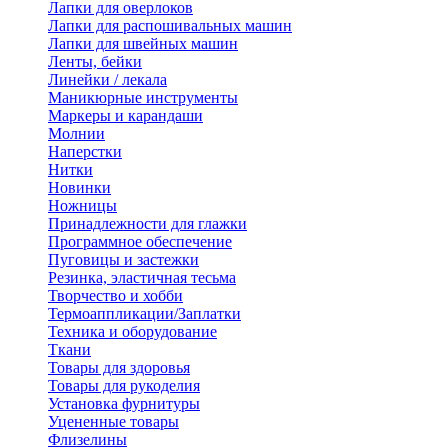
Лапки для оверлоков
Лапки для распошивальных машин
Лапки для швейных машин
Ленты, бейки
Линейки / лекала
Маникюрные инструменты
Маркеры и карандаши
Молнии
Наперстки
Нитки
Новинки
Ножницы
Принадлежности для глажки
Программное обеспечение
Пуговицы и застежки
Резинка, эластичная тесьма
Творчество и хобби
Термоаппликации/Заплатки
Техника и оборудование
Ткани
Товары для здоровья
Товары для рукоделия
Установка фурнитуры
Уцененные товары
Флизелины