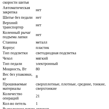
скорости шитья
Автоматическая
нет
закрепка
Шитье без педали
нет
Верхний
нет
транспортер
Коленный рычаг
нет
подъема лапки
Станина
металл
Корпус
пластик
Тип подсветки
светодиодная подсветка
Чехол
мягкий
Тип педали
электронный
Мощность, Вт
80
Вес без упаковки,
8
кг
Прошиваемые
сверхплотные, плотные, средние, тонкие,
материалы
сверхтонкие
Количество
21
операций
Кол-во петель
1
Выполнение петли
автомат