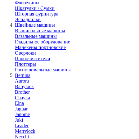
Флизелины
Шкатулки / Сумки
Шторная фурнитура
Эспадрильи
Швейные машины
Вышивальные машины
Вязальные машины
Гладильное оборудование
Манекены портновские
Оверлоки
Пароочистители
Плоттеры
Распошивальные машины
Bernina
Aurora
Babylock
Brother
Chayka
Elna
Jaguar
Janome
Juki
Leader
Merrylock
Necchi