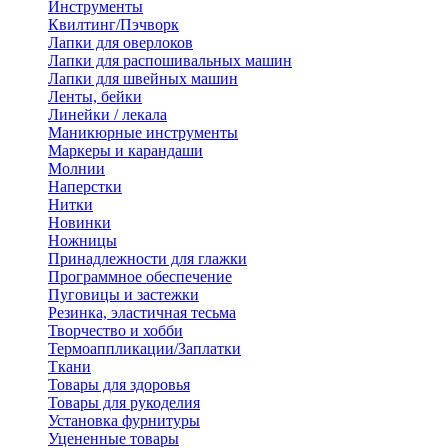
Инструменты
Квилтинг/Пэчворк
Лапки для оверлоков
Лапки для распошивальных машин
Лапки для швейных машин
Ленты, бейки
Линейки / лекала
Маникюрные инструменты
Маркеры и карандаши
Молнии
Наперстки
Нитки
Новинки
Ножницы
Принадлежности для глажки
Программное обеспечение
Пуговицы и застежки
Резинка, эластичная тесьма
Творчество и хобби
Термоаппликации/Заплатки
Ткани
Товары для здоровья
Товары для рукоделия
Установка фурнитуры
Уцененные товары