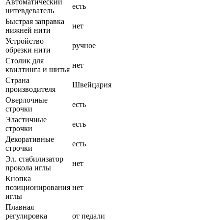
Автоматический
есть
нитевдеватель
Быстрая заправка
нет
нижней нити
Устройство
ручное
обрезки нити
Столик для
нет
квилтинга и шитья
Страна
Швейцария
производителя
Оверлочные
есть
строчки
Эластичные
есть
строчки
Декоративные
есть
строчки
Эл. стабилизатор
нет
прокола иглы
Кнопка
позиционирования
нет
иглы
Плавная
регулировка
от педали