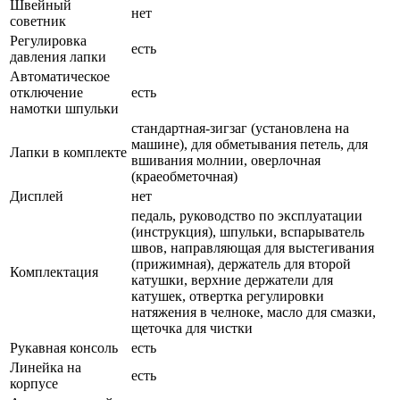
Швейный
нет
советник
Регулировка
есть
давления лапки
Автоматическое
отключение
есть
намотки шпульки
стандартная-зигзаг (установлена на
машине), для обметывания петель, для
Лапки в комплекте
вшивания молнии, оверлочная
(краеобметочная)
Дисплей
нет
педаль, руководство по эксплуатации
(инструкция), шпульки, вспарыватель
швов, направляющая для выстегивания
(прижимная), держатель для второй
Комплектация
катушки, верхние держатели для
катушек, отвертка регулировки
натяжения в челноке, масло для смазки,
щеточка для чистки
Рукавная консоль
есть
Линейка на
есть
корпусе