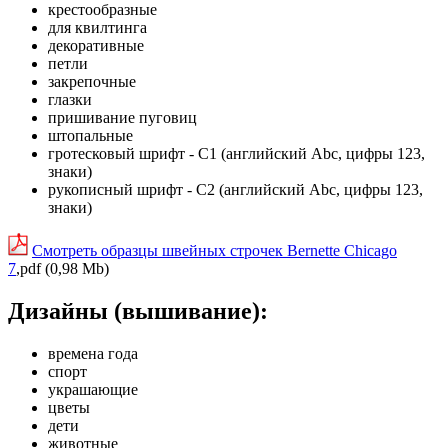
крестообразные
для квилтинга
декоративные
петли
закрепочные
глазки
пришивание пуговиц
штопальные
гротесковый шрифт - C1 (английский Abc, цифры 123,
знаки)
рукописный шрифт - C2 (английский Abc, цифры 123,
знаки)
Смотреть образцы швейных строчек Bernette Chicago
7
,pdf (0,98 Mb)
Дизайны (вышивание):
времена года
спорт
украшающие
цветы
дети
животные