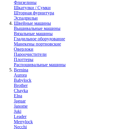
Флизелины
Шкатулки / Сумки
Шторная фурнитура
Эспадрильи
Швейные машины
Вышивальные машины
Вязальные машины
Гладильное оборудование
Манекены портновские
Оверлоки
Пароочистители
Плоттеры
Распошивальные машины
Bernina
Aurora
Babylock
Brother
Chayka
Elna
Jaguar
Janome
Juki
Leader
Merrylock
Necchi