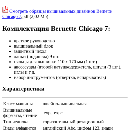
Смотреть образцы вышивальных дизайнов Bernette
Chicago 7
,pdf (2,02 Mb)
Комплектация Bernette Chicago 7:
краткое руководство
вышивальный блок
защитный чехол
лапки (подошвы) 9 шт.
пяльцы для вышивки 110 х 170 мм (1 шт.)
аксессуары (второй катушкодержатель, шпули (3 шт.),
иглы и т.д.
набор инструментов (отвертка, вспарыватель)
Характеристики
Класс машины
швейно-вышивальная
Вышивальные
.exp, .exp+
форматы, чтение
Тип челнока
горизонтальный ротационный
Виды алфавитов
английский Abc, цифры 123, знаки