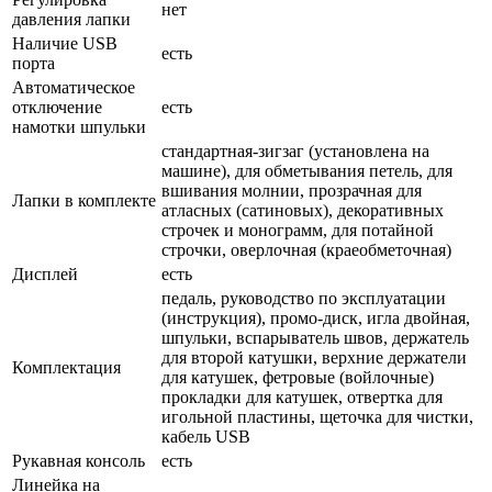
нет
давления лапки
Наличие USB
есть
порта
Автоматическое
отключение
есть
намотки шпульки
стандартная-зигзаг (установлена на
машине), для обметывания петель, для
вшивания молнии, прозрачная для
Лапки в комплекте
атласных (сатиновых), декоративных
строчек и монограмм, для потайной
строчки, оверлочная (краеобметочная)
Дисплей
есть
педаль, руководство по эксплуатации
(инструкция), промо-диск, игла двойная,
шпульки, вспарыватель швов, держатель
для второй катушки, верхние держатели
Комплектация
для катушек, фетровые (войлочные)
прокладки для катушек, отвертка для
игольной пластины, щеточка для чистки,
кабель USB
Рукавная консоль
есть
Линейка на