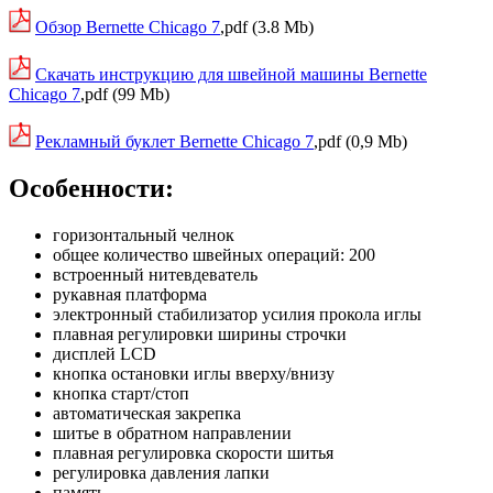
Обзор Bernette Chicago 7
,pdf (3.8 Mb)
Скачать инструкцию для швейной машины Bernette
Chicago 7
,pdf (99 Mb)
Рекламный буклет Bernette Chicago 7
,pdf (0,9 Mb)
Особенности:
горизонтальный челнок
общее количество швейных операций: 200
встроенный нитевдеватель
рукавная платформа
электронный стабилизатор усилия прокола иглы
плавная регулировки ширины строчки
дисплей LCD
кнопка остановки иглы вверху/внизу
кнопка старт/стоп
автоматическая закрепка
шитье в обратном направлении
плавная регулировка скорости шитья
регулировка давления лапки
память