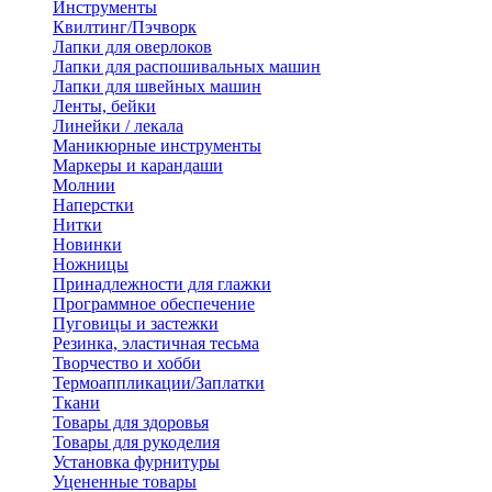
Инструменты
Квилтинг/Пэчворк
Лапки для оверлоков
Лапки для распошивальных машин
Лапки для швейных машин
Ленты, бейки
Линейки / лекала
Маникюрные инструменты
Маркеры и карандаши
Молнии
Наперстки
Нитки
Новинки
Ножницы
Принадлежности для глажки
Программное обеспечение
Пуговицы и застежки
Резинка, эластичная тесьма
Творчество и хобби
Термоаппликации/Заплатки
Ткани
Товары для здоровья
Товары для рукоделия
Установка фурнитуры
Уцененные товары