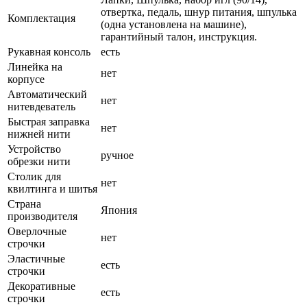
отвертка, педаль, шнур питания, шпулька
Комплектация
(одна установлена на машине),
гарантийный талон, инструкция.
Рукавная консоль
есть
Линейка на
нет
корпусе
Автоматический
нет
нитевдеватель
Быстрая заправка
нет
нижней нити
Устройство
ручное
обрезки нити
Столик для
нет
квилтинга и шитья
Страна
Япония
производителя
Оверлочные
нет
строчки
Эластичные
есть
строчки
Декоративные
есть
строчки