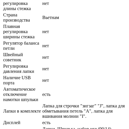
регулировка
нет
длины стежка
Страна
Вьетнам
производства
Плавная
регулировка
нет
ширины стежка
Регулятор баланса
нет
петли
Швейный
нет
советник
Регулировка
нет
давления лапки
Наличие USB
нет
порта
Автоматическое
отключение
есть
намотки шпульки
Лапка для строчки "зигзаг" "J", лапка для
Лапки в комплекте
обметывания петель "А", лапка для
вшивания молнии "I".
Дисплей
есть
Лапки, Шпулька, набор игл (90/14),