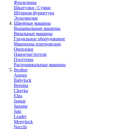
Флизелины
Шкатулки / Сумки
Шторная фурнитура
Эспадрильи
Швейные машины
Вышивальные машины
Вязальные машины
Гладильное оборудование
Манекены портновские
Оверлоки
Пароочистители
Плоттеры
Распошивальные машины
Brother
Aurora
Babylock
Bernina
Chayka
Elna
Jaguar
Janome
Juki
Leader
Merrylock
Necchi