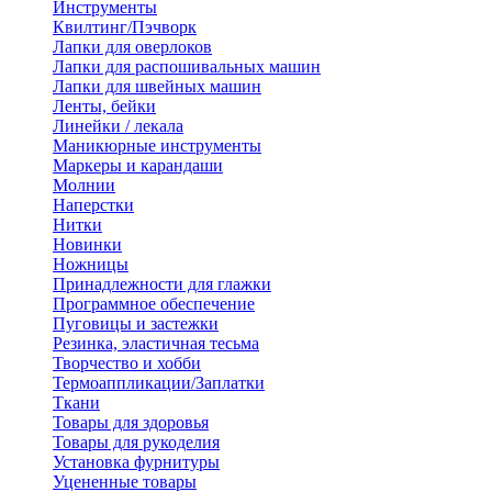
Инструменты
Квилтинг/Пэчворк
Лапки для оверлоков
Лапки для распошивальных машин
Лапки для швейных машин
Ленты, бейки
Линейки / лекала
Маникюрные инструменты
Маркеры и карандаши
Молнии
Наперстки
Нитки
Новинки
Ножницы
Принадлежности для глажки
Программное обеспечение
Пуговицы и застежки
Резинка, эластичная тесьма
Творчество и хобби
Термоаппликации/Заплатки
Ткани
Товары для здоровья
Товары для рукоделия
Установка фурнитуры
Уцененные товары