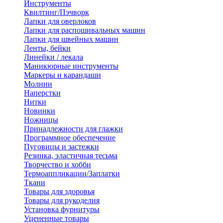
Инструменты
Квилтинг/Пэчворк
Лапки для оверлоков
Лапки для распошивальных машин
Лапки для швейных машин
Ленты, бейки
Линейки / лекала
Маникюрные инструменты
Маркеры и карандаши
Молнии
Наперстки
Нитки
Новинки
Ножницы
Принадлежности для глажки
Программное обеспечение
Пуговицы и застежки
Резинка, эластичная тесьма
Творчество и хобби
Термоаппликации/Заплатки
Ткани
Товары для здоровья
Товары для рукоделия
Установка фурнитуры
Уцененные товары