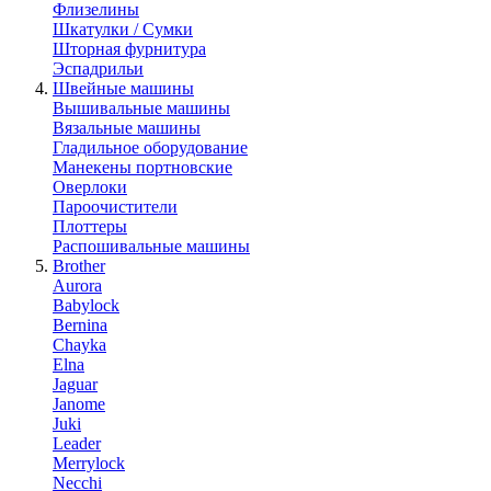
Флизелины
Шкатулки / Сумки
Шторная фурнитура
Эспадрильи
Швейные машины
Вышивальные машины
Вязальные машины
Гладильное оборудование
Манекены портновские
Оверлоки
Пароочистители
Плоттеры
Распошивальные машины
Brother
Aurora
Babylock
Bernina
Chayka
Elna
Jaguar
Janome
Juki
Leader
Merrylock
Necchi