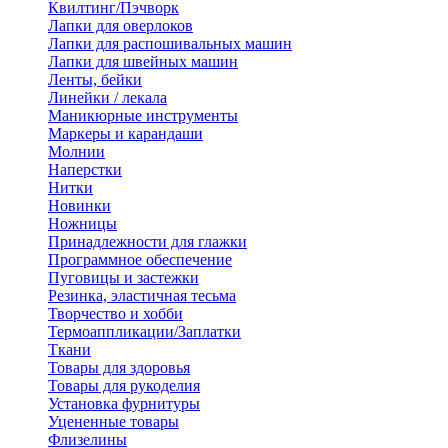
Квилтинг/Пэчворк
Лапки для оверлоков
Лапки для распошивальных машин
Лапки для швейных машин
Ленты, бейки
Линейки / лекала
Маникюрные инструменты
Маркеры и карандаши
Молнии
Наперстки
Нитки
Новинки
Ножницы
Принадлежности для глажки
Программное обеспечение
Пуговицы и застежки
Резинка, эластичная тесьма
Творчество и хобби
Термоаппликации/Заплатки
Ткани
Товары для здоровья
Товары для рукоделия
Установка фурнитуры
Уцененные товары
Флизелины