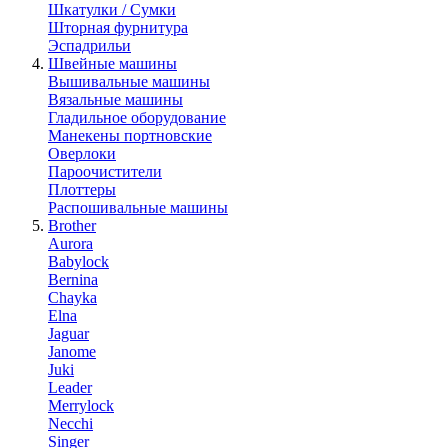
Шкатулки / Сумки
Шторная фурнитура
Эспадрильи
Швейные машины
Вышивальные машины
Вязальные машины
Гладильное оборудование
Манекены портновские
Оверлоки
Пароочистители
Плоттеры
Распошивальные машины
Brother
Aurora
Babylock
Bernina
Chayka
Elna
Jaguar
Janome
Juki
Leader
Merrylock
Necchi
Singer