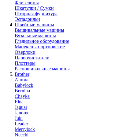
Флизелины
Шкатулки / Сумки
Шторная фурнитура
Эспадрильи
Швейные машины
Вышивальные машины
Вязальные машины
Гладильное оборудование
Манекены портновские
Оверлоки
Пароочистители
Плоттеры
Распошивальные машины
Brother
Aurora
Babylock
Bernina
Chayka
Elna
Jaguar
Janome
Juki
Leader
Merrylock
Necchi