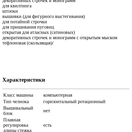
декоративных строчек и монограмм
для квилтинга
штопки
вышивки (для фигурного выстегивания)
для потайной строчки
для пришивания пуговиц
открытая для атласных (сатиновых)
декоративных строчек и монограмм с открытым мыском
тефлоновая (скользящая)/
Характеристики
Класс машины
компьютерная
Тип челнока
горизонтальный ротационный
Вышивальный
нет
блок
Плавная
регулировка
есть
длины стежка