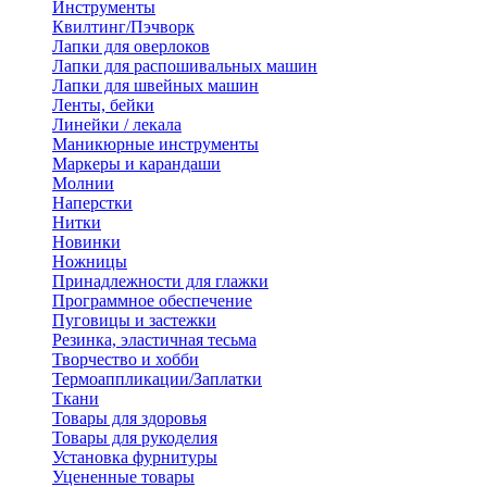
Инструменты
Квилтинг/Пэчворк
Лапки для оверлоков
Лапки для распошивальных машин
Лапки для швейных машин
Ленты, бейки
Линейки / лекала
Маникюрные инструменты
Маркеры и карандаши
Молнии
Наперстки
Нитки
Новинки
Ножницы
Принадлежности для глажки
Программное обеспечение
Пуговицы и застежки
Резинка, эластичная тесьма
Творчество и хобби
Термоаппликации/Заплатки
Ткани
Товары для здоровья
Товары для рукоделия
Установка фурнитуры
Уцененные товары