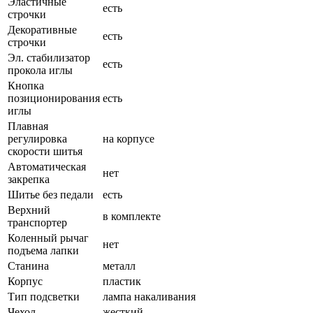
Эластичные
есть
строчки
Декоративные
есть
строчки
Эл. стабилизатор
есть
прокола иглы
Кнопка
позиционирования
есть
иглы
Плавная
регулировка
на корпусе
скорости шитья
Автоматическая
нет
закрепка
Шитье без педали
есть
Верхний
в комплекте
транспортер
Коленный рычаг
нет
подъема лапки
Станина
металл
Корпус
пластик
Тип подсветки
лампа накаливания
Чехол
жесткий