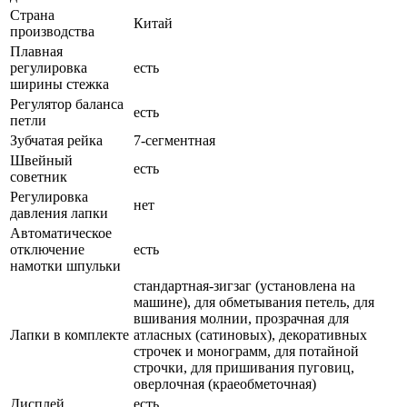
Страна
Китай
производства
Плавная
регулировка
есть
ширины стежка
Регулятор баланса
есть
петли
Зубчатая рейка
7-сегментная
Швейный
есть
советник
Регулировка
нет
давления лапки
Автоматическое
отключение
есть
намотки шпульки
стандартная-зигзаг (установлена на
машине), для обметывания петель, для
вшивания молнии, прозрачная для
Лапки в комплекте
атласных (сатиновых), декоративных
строчек и монограмм, для потайной
строчки, для пришивания пуговиц,
оверлочная (краеобметочная)
Дисплей
есть