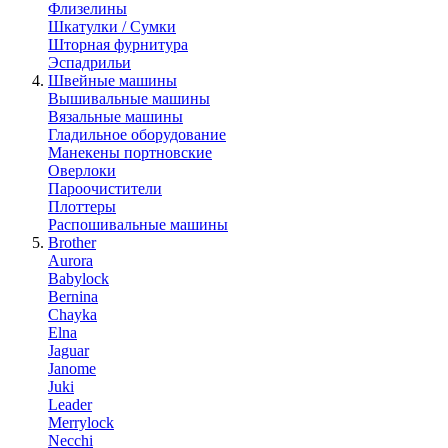
Флизелины
Шкатулки / Сумки
Шторная фурнитура
Эспадрильи
Швейные машины
Вышивальные машины
Вязальные машины
Гладильное оборудование
Манекены портновские
Оверлоки
Пароочистители
Плоттеры
Распошивальные машины
Brother
Aurora
Babylock
Bernina
Chayka
Elna
Jaguar
Janome
Juki
Leader
Merrylock
Necchi