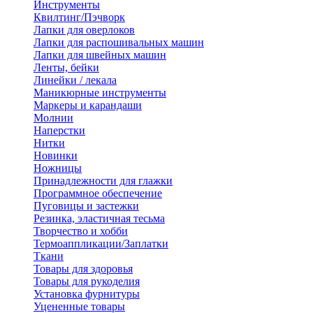
Инструменты
Квилтинг/Пэчворк
Лапки для оверлоков
Лапки для распошивальных машин
Лапки для швейных машин
Ленты, бейки
Линейки / лекала
Маникюрные инструменты
Маркеры и карандаши
Молнии
Наперстки
Нитки
Новинки
Ножницы
Принадлежности для глажки
Программное обеспечение
Пуговицы и застежки
Резинка, эластичная тесьма
Творчество и хобби
Термоаппликации/Заплатки
Ткани
Товары для здоровья
Товары для рукоделия
Установка фурнитуры
Уцененные товары