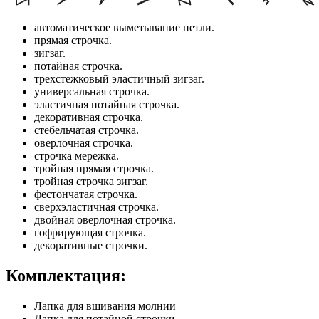
автоматическое выметывание петли.
прямая строчка.
зигзаг.
потайная строчка.
трехстежковый эластичный зигзаг.
универсальная строчка.
эластичная потайная строчка.
декоративная строчка.
стебельчатая строчка.
оверлочная строчка.
строчка мережка.
тройная прямая строчка.
тройная строчка зигзаг.
фестончатая строчка.
сверхэластичная строчка.
двойная оверлочная строчка.
гофрирующая строчка.
декоративные строчки.
Комплектация:
Лапка для вшивания молнии
Лапка для потайной строчки