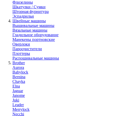
Флизелины
Шкатулки / Сумки
Шторная фурнитура
Эспадрильи
Швейные машины
Вышивальные машины
Вязальные машины
Гладильное оборудование
Манекены портновские
Оверлоки
Пароочистители
Плоттеры
Распошивальные машины
Brother
Aurora
Babylock
Bernina
Chayka
Elna
Jaguar
Janome
Juki
Leader
Merrylock
Necchi