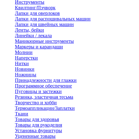
Инструменты
Квилтинг/Пэчворк
Лапки для оверлоков
Лапки для распошивальных машин
Лапки для швейных машин
Ленты, бейки
Линейки / лекала
Маникюрные инструменты
Маркеры и карандаши
Молнии
Наперстки
Нитки
Новинки
Ножницы
Принадлежности для глажки
Программное обеспечение
Пуговицы и застежки
Резинка, эластичная тесьма
Творчество и хобби
Термоаппликации/Заплатки
Ткани
Товары для здоровья
Товары для рукоделия
Установка фурнитуры
Уцененные товары