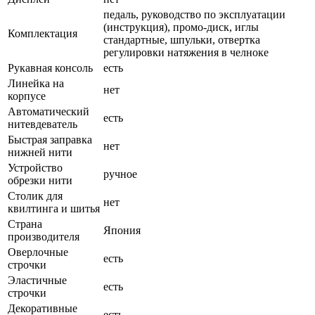
педаль, руководство по эксплуатации
(инструкция), промо-диск, иглы
Комплектация
стандартные, шпульки, отвертка
регулировки натяжения в челноке
Рукавная консоль
есть
Линейка на
нет
корпусе
Автоматический
есть
нитевдеватель
Быстрая заправка
нет
нижней нити
Устройство
ручное
обрезки нити
Столик для
нет
квилтинга и шитья
Страна
Япония
производителя
Оверлочные
есть
строчки
Эластичные
есть
строчки
Декоративные
есть