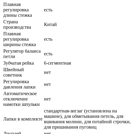
Плавная
регулировка
есть
длины стежка
Страна
Китай
производства
Плавная
регулировка
есть
ширины стежка
Регулятор баланса
есть
петли
Зубчатая рейка
6-сегментная
Швейный
нет
советник
Регулировка
нет
давления лапки
Автоматическое
отключение
нет
намотки шпульки
стандартная-зигзаг (установлена на
машине), для обметывания петель, для
Лапки в комплекте
вшивания молнии, для потайной строчки,
для пришивания пуговиц
Дисплей
нет