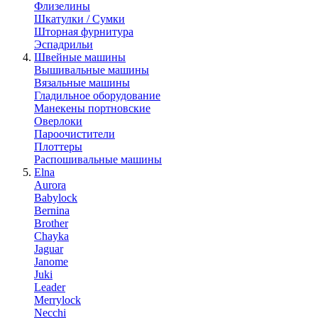
Флизелины
Шкатулки / Сумки
Шторная фурнитура
Эспадрильи
Швейные машины
Вышивальные машины
Вязальные машины
Гладильное оборудование
Манекены портновские
Оверлоки
Пароочистители
Плоттеры
Распошивальные машины
Elna
Aurora
Babylock
Bernina
Brother
Chayka
Jaguar
Janome
Juki
Leader
Merrylock
Necchi