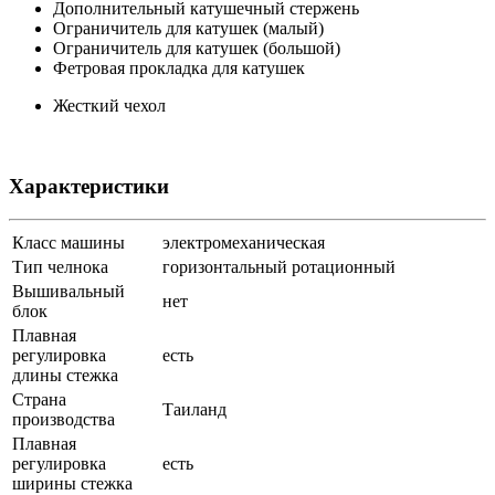
Дополнительный катушечный стержень
Ограничитель для катушек (малый)
Ограничитель для катушек (большой)
Фетровая прокладка для катушек
Жесткий чехол
Характеристики
Класс машины
электромеханическая
Тип челнока
горизонтальный ротационный
Вышивальный
нет
блок
Плавная
регулировка
есть
длины стежка
Страна
Таиланд
производства
Плавная
регулировка
есть
ширины стежка