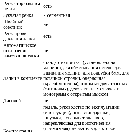
Регулятор баланса
есть
петли
Зубчатая рейка
7-сегментная
Швейный
нет
советник
Регулировка
есть
давления лапки
Автоматическое
отключение
нет
намотки шпульки
стандартная-зигзаг (установлена на
машине), для обметывания петель, для
вшивания молнии, для подрубки 6мм, для
Лапки в комплекте
потайной строчки, оверлочная
(краеобметочная), открытая для атласных
(сатиновых), декоративных строчек и
монограмм с открытым мыском
Дисплей
нет
педаль, руководство по эксплуатации
(инструкция), иглы стандартные,
шпульки, вспарыватель швов,
направляющая для выстегивания
(прижимная), держатель для второй
Комплектация