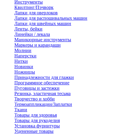
Инструменты
Квилтинг/Пэчворк
Лапки для оверлоков
Лапки для распошивальных машин
Лапки для швейных машин
Ленты, бейки
Линейки / лекала
Маникюрные инструменты
Маркеры и карандаши
Молнии
Наперстки
Нитки
Новинки
Ножницы
Принадлежности для глажки
Программное обеспечение
Пуговицы и застежки
Резинка, эластичная тесьма
Творчество и хобби
Термоаппликации/Заплатки
Ткани
Товары для здоровья
Товары для рукоделия
Установка фурнитуры
Уцененные товары