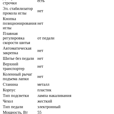
есть
строчки
Эл. стабилизатор
нет
прокола иглы
Кнопка
позиционирования
нет
иглы
Плавная
регулировка
от педали
скорости шитья
Автоматическая
нет
закрепка
Шитье без педали
нет
Верхний
нет
транспортер
Коленный рычаг
нет
подъема лапки
Станина
металл
Корпус
пластик
Тип подсветки
лампа накаливания
Чехол
жесткий
Тип педали
электронный
Мощность, Вт
55