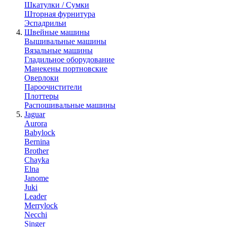
Шкатулки / Сумки
Шторная фурнитура
Эспадрильи
Швейные машины
Вышивальные машины
Вязальные машины
Гладильное оборудование
Манекены портновские
Оверлоки
Пароочистители
Плоттеры
Распошивальные машины
Jaguar
Aurora
Babylock
Bernina
Brother
Chayka
Elna
Janome
Juki
Leader
Merrylock
Necchi
Singer