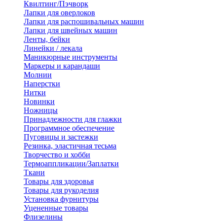
Квилтинг/Пэчворк
Лапки для оверлоков
Лапки для распошивальных машин
Лапки для швейных машин
Ленты, бейки
Линейки / лекала
Маникюрные инструменты
Маркеры и карандаши
Молнии
Наперстки
Нитки
Новинки
Ножницы
Принадлежности для глажки
Программное обеспечение
Пуговицы и застежки
Резинка, эластичная тесьма
Творчество и хобби
Термоаппликации/Заплатки
Ткани
Товары для здоровья
Товары для рукоделия
Установка фурнитуры
Уцененные товары
Флизелины