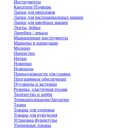
Инструменты
Квилтинг/Пэчворк
Лапки для оверлоков
Лапки для распошивальных машин
Лапки для швейных машин
Ленты, бейки
Линейки / лекала
Маникюрные инструменты
Маркеры и карандаши
Молнии
Наперстки
Нитки
Новинки
Ножницы
Принадлежности для глажки
Программное обеспечение
Пуговицы и застежки
Резинка, эластичная тесьма
Творчество и хобби
Термоаппликации/Заплатки
Ткани
Товары для здоровья
Товары для рукоделия
Установка фурнитуры
Уцененные товары