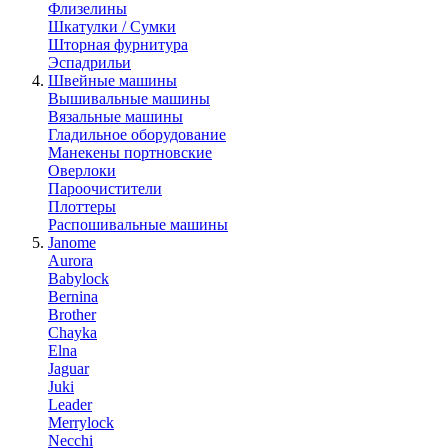
Флизелины
Шкатулки / Сумки
Шторная фурнитура
Эспадрильи
Швейные машины
Вышивальные машины
Вязальные машины
Гладильное оборудование
Манекены портновские
Оверлоки
Пароочистители
Плоттеры
Распошивальные машины
Janome
Aurora
Babylock
Bernina
Brother
Chayka
Elna
Jaguar
Juki
Leader
Merrylock
Necchi